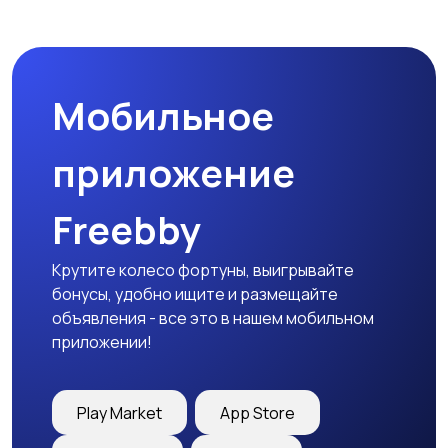
Наушники
Микрофоны
Мобильное
Аксессуары
приложение
Freebby
Крутите колесо фортуны, выигрывайте
бонусы, удобно ищите и размещайте
объявления - все это в нашем мобильном
приложении!
Play Market
App Store