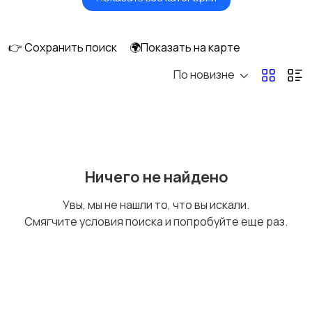
Акустика, колонки,
Домашние
сабвуферы
кинотеатры
👉 Сохранить поиск
🌍Показать на карте
По новизне
DVD, Blu-ray и
Музыкальные центры
медиаплееры
и магнитолы
MP3-плееры и
Электронные книги
Ничего не найдено
портативное аудио
Увы, мы не нашли то, что вы искали.
Смягчите условия поиска и попробуйте еще раз.
Спутниковое и
Аудиоусилители и
цифровое ТВ
ресиверы