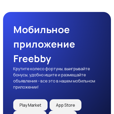
Наушники
Микрофоны
Мобильное
Аксессуары
приложение
Freebby
Крутите колесо фортуны, выигрывайте
бонусы, удобно ищите и размещайте
объявления - все это в нашем мобильном
приложении!
Play Market
App Store