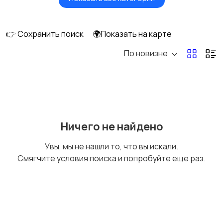
Акустика, колонки,
Домашние
сабвуферы
кинотеатры
👉 Сохранить поиск
🌍Показать на карте
По новизне
DVD, Blu-ray и
Музыкальные центры
медиаплееры
и магнитолы
MP3-плееры и
Электронные книги
Ничего не найдено
портативное аудио
Увы, мы не нашли то, что вы искали.
Смягчите условия поиска и попробуйте еще раз.
Спутниковое и
Аудиоусилители и
цифровое ТВ
ресиверы