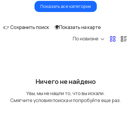
Показать все категории
Куклы и игрушки
Оформление
интерьера
👉 Сохранить поиск
🌍Показать на карте
По новизне
Аксессуары
Оформление
праздников
Канцелярия
Посуда
Ничего не найдено
Увы, мы не нашли то, что вы искали.
Смягчите условия поиска и попробуйте еще раз.
Другое