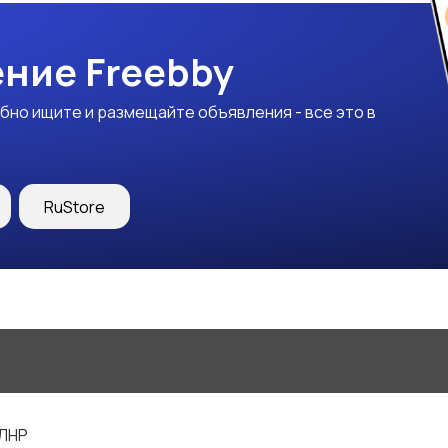
ние Freebby
бно ищите и размещайте объявления - все это в
RuStore
 ЛНР