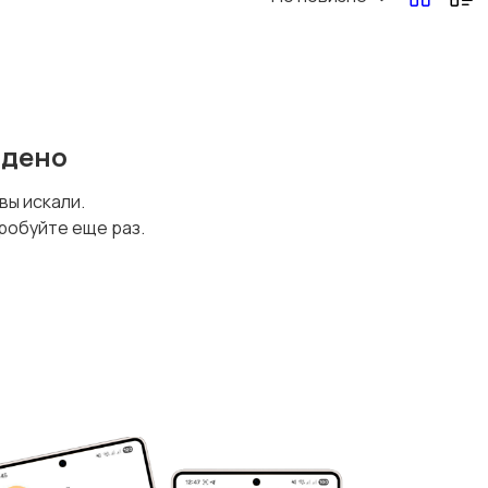
йдено
 вы искали.
робуйте еще раз.