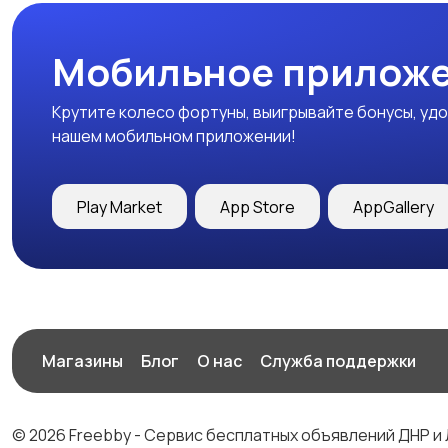
Мобильное приложе
Крутите колесо фортуны, выигрывайте бонусы, удо
нашем мобильном приложении!
Play Market
App Store
AppGallery
Магазины
Блог
О нас
Служба поддержки
© 2026 Freebby - Сервис бесплатных объявлений ДНР и