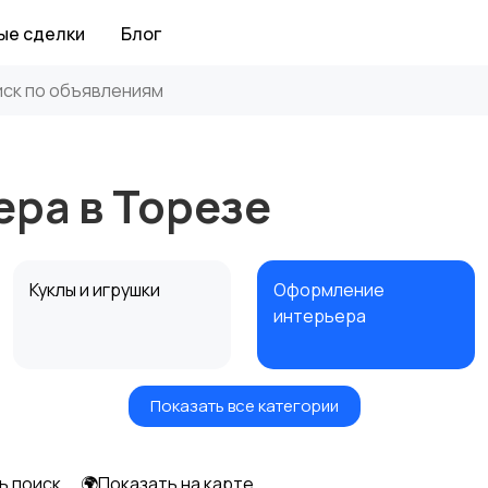
ые сделки
Блог
ра в Торезе
Куклы и игрушки
Оформление
интерьера
Показать все категории
Другое
ь поиск
🌍Показать на карте