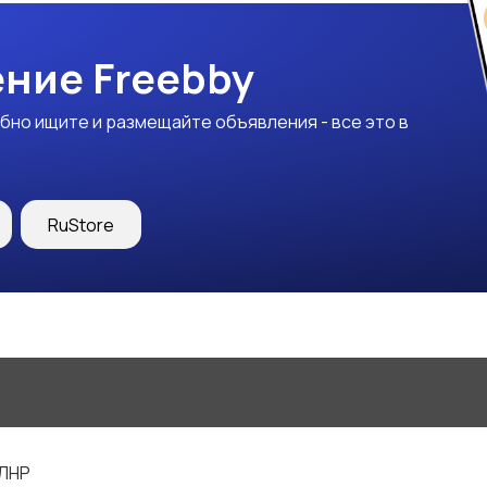
ние Freebby
бно ищите и размещайте объявления - все это в
RuStore
 ЛНР