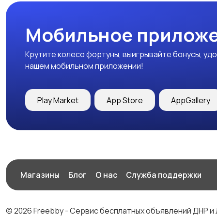
Мобильное приложе
Крутите колесо фортуны, выигрывайте бонусы, удо
нашем мобильном приложении!
Play Market
App Store
AppGallery
Магазины
Блог
О нас
Служба поддержки
© 2026 Freebby - Сервис бесплатных объявлений ДНР и