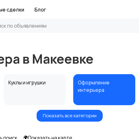
ые сделки
Блог
ра в Макеевке
Куклы и игрушки
Оформление
интерьера
Показать все категории
Другое
ь поиск
🌍Показать на карте