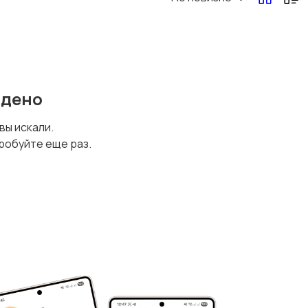
йдено
 вы искали.
робуйте еще раз.