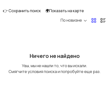
👉 Сохранить поиск
🌍Показать на карте
По новизне
Уход за волосами
Уход за кожей
Тату и татуаж
Солярии и загар
Ничего не найдено
Увы, мы не нашли то, что вы искали.
Смягчите условия поиска и попробуйте еще раз.
Средства для
Другое
гигиены