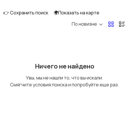
👉 Сохранить поиск
🌍Показать на карте
По новизне
Уход за волосами
Уход за кожей
Тату и татуаж
Солярии и загар
Ничего не найдено
Увы, мы не нашли то, что вы искали.
Смягчите условия поиска и попробуйте еще раз.
Средства для
Другое
гигиены