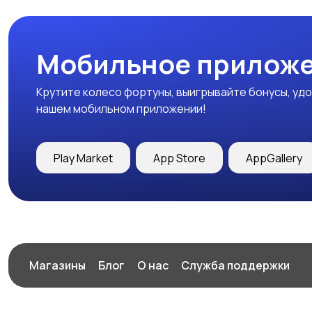
Мобильное приложе
Крутите колесо фортуны, выигрывайте бонусы, удо
нашем мобильном приложении!
Play Market
App Store
AppGallery
Магазины
Блог
О нас
Служба поддержки