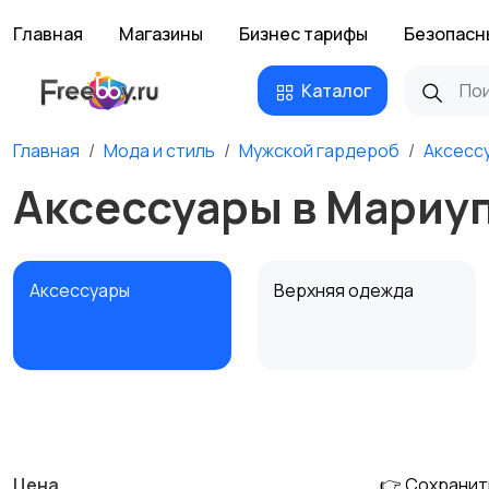
Главная
Магазины
Бизнес тарифы
Безопасн
Каталог
Главная
Мода и стиль
Мужской гардероб
Аксесс
Аксессуары в Мариу
Аксессуары
Верхняя одежда
Обувь
Пиджаки и костюмы
Цена
👉 Сохранит