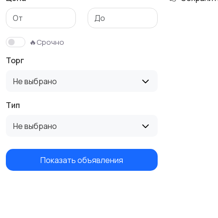
Футболки и поло
Штаны и шорты
🔥Срочно
Торг
Не выбрано
Тип
Не выбрано
Показать объявления