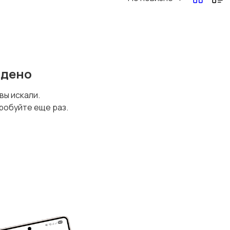
йдено
 вы искали.
робуйте еще раз.