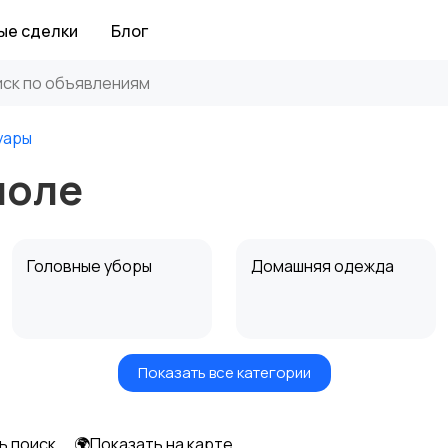
ые сделки
Блог
уары
поле
Головные уборы
Домашняя одежда
Показать все категории
Рубашки
Свитеры и толстовки
ь поиск
🌍Показать на карте