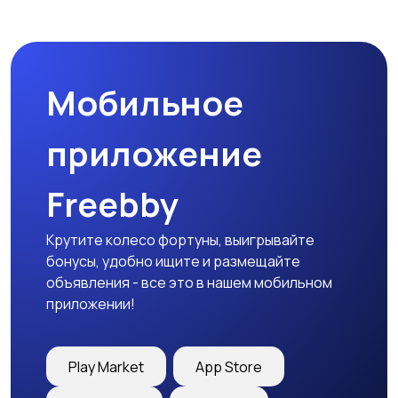
Спецодежда
Спортивная одежда
Мобильное
Футболки и поло
Штаны и шорты
приложение
Freebby
Другое
Крутите колесо фортуны, выигрывайте
бонусы, удобно ищите и размещайте
объявления - все это в нашем мобильном
приложении!
Play Market
App Store