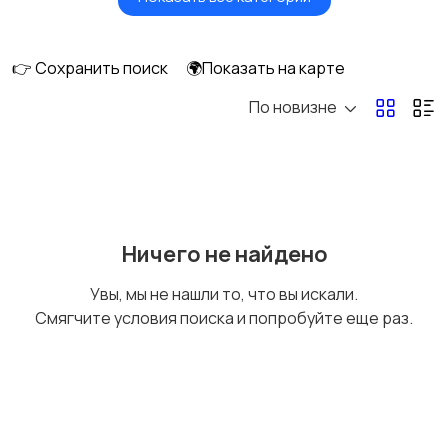
Головные уборы
Домашняя одежда
👉 Сохранить поиск
🌍Показать на карте
По новизне
Комбинезоны
Нижнее белье
Обувь
Пиджаки и костюмы
Ничего не найдено
Увы, мы не нашли то, что вы искали.
Смягчите условия поиска и попробуйте еще раз.
Рубашки
Свитеры и толстовки