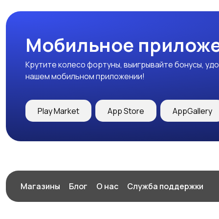
Мобильное приложе
Крутите колесо фортуны, выигрывайте бонусы, удо
нашем мобильном приложении!
Play Market
App Store
AppGallery
Магазины
Блог
О нас
Служба поддержки