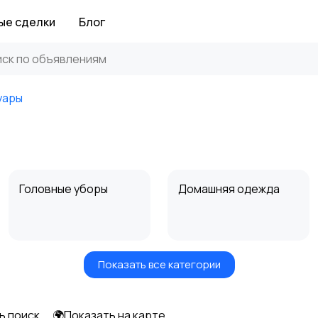
ые сделки
Блог
уары
Головные уборы
Домашняя одежда
Показать все категории
Рубашки
Свитеры и толстовки
ь поиск
🌍Показать на карте