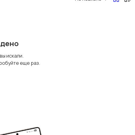
йдено
 вы искали.
робуйте еще раз.