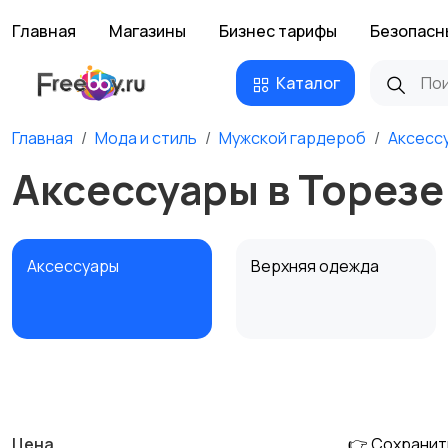
Главная
Магазины
Бизнес тарифы
Безопасн
Каталог
Главная
Мода и стиль
Мужской гардероб
Аксесс
Аксессуары в Торезе
Аксессуары
Верхняя одежда
Обувь
Пиджаки и костюмы
Цена
👉 Сохранит