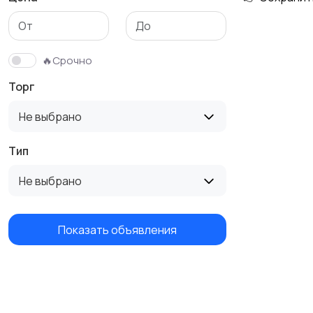
Футболки и поло
Штаны и шорты
🔥Срочно
Торг
Не выбрано
Тип
Не выбрано
Показать объявления