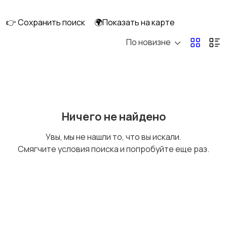
скейтбординг
гироскутеры
👉 Сохранить поиск
🌍Показать на карте
По новизне
Бильярд и боулинг
Водные виды спорта
Единоборства
Зимние виды спорта
Ничего не найдено
Увы, мы не нашли то, что вы искали.
Смягчите условия поиска и попробуйте еще раз.
Игры с мячом
Охота и рыбалка
Туризм и отдых на
Теннис, бадминтон,