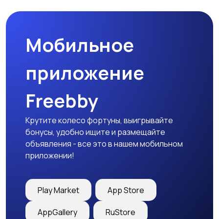
природе
дартс
Мобильное
Тренажеры и фитнес
Спортивное питание
приложение
Freebby
Другое
Крутите колесо фортуны, выигрывайте
бонусы, удобно ищите и размещайте
объявления - все это в нашем мобильном
приложении!
Play Market
App Store
AppGallery
RuStore