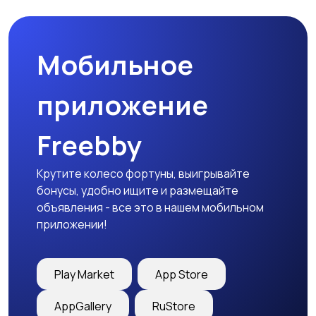
природе
дартс
Мобильное
Тренажеры и фитнес
Спортивное питание
приложение
Freebby
Другое
Крутите колесо фортуны, выигрывайте
бонусы, удобно ищите и размещайте
объявления - все это в нашем мобильном
приложении!
Play Market
App Store
AppGallery
RuStore