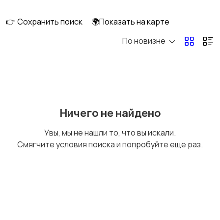
скейтбординг
гироскутеры
👉 Сохранить поиск
🌍Показать на карте
По новизне
Бильярд и боулинг
Водные виды спорта
Единоборства
Зимние виды спорта
Ничего не найдено
Увы, мы не нашли то, что вы искали.
Смягчите условия поиска и попробуйте еще раз.
Игры с мячом
Охота и рыбалка
Туризм и отдых на
Теннис, бадминтон,