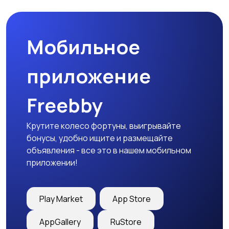
природе
дартс
Мобильное
Тренажеры и фитнес
Спортивное питание
приложение
Freebby
Другое
Крутите колесо фортуны, выигрывайте
бонусы, удобно ищите и размещайте
объявления - все это в нашем мобильном
приложении!
Play Market
App Store
AppGallery
RuStore