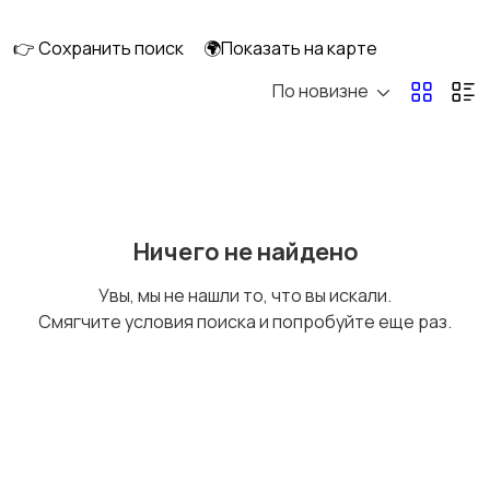
скейтбординг
гироскутеры
👉 Сохранить поиск
🌍Показать на карте
По новизне
Бильярд и боулинг
Водные виды спорта
Единоборства
Зимние виды спорта
Ничего не найдено
Увы, мы не нашли то, что вы искали.
Смягчите условия поиска и попробуйте еще раз.
Игры с мячом
Охота и рыбалка
Туризм и отдых на
Теннис, бадминтон,