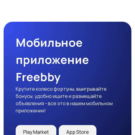
Туризм и отдых на
Теннис, бадминтон,
природе
дартс
Мобильное
Тренажеры и фитнес
Спортивное питание
приложение
Freebby
Другое
Крутите колесо фортуны, выигрывайте
бонусы, удобно ищите и размещайте
объявления - все это в нашем мобильном
приложении!
Play Market
App Store