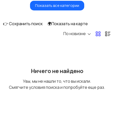
Показать все категории
Ролики и
Самокаты и
скейтбординг
гироскутеры
👉 Сохранить поиск
🌍Показать на карте
По новизне
Бильярд и боулинг
Водные виды спорта
Единоборства
Зимние виды спорта
Ничего не найдено
Увы, мы не нашли то, что вы искали.
Смягчите условия поиска и попробуйте еще раз.
Игры с мячом
Охота и рыбалка