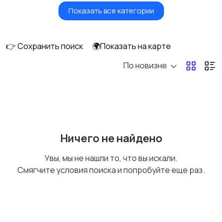
Показать все категории
Ролики и
Самокаты и
скейтбординг
гироскутеры
👉 Сохранить поиск
🌍Показать на карте
По новизне
Бильярд и боулинг
Водные виды спорта
Единоборства
Зимние виды спорта
Ничего не найдено
Увы, мы не нашли то, что вы искали.
Смягчите условия поиска и попробуйте еще раз.
Игры с мячом
Охота и рыбалка