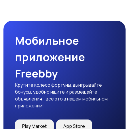
Туризм и отдых на
Теннис, бадминтон,
природе
дартс
Мобильное
Тренажеры и фитнес
Спортивное питание
приложение
Freebby
Другое
Крутите колесо фортуны, выигрывайте
бонусы, удобно ищите и размещайте
объявления - все это в нашем мобильном
приложении!
Play Market
App Store