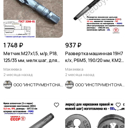
1 748 ₽
937 ₽
Метчик М27х1,5, м/р, Р18,
Развертка машинная 19Н7
125/35 мм, мелк шаг, для
к/х, Р6М5, 190/20 мм, КМ2,
скв и гл резьбы, СССР
Z8, ВИЗ, СССР.
Макеевка
Макеевка
2 месяца назад
2 месяца назад
ООО "ИНСТРУМЕНТСНАБ"
ООО "ИНСТРУМЕНТСНАБ"