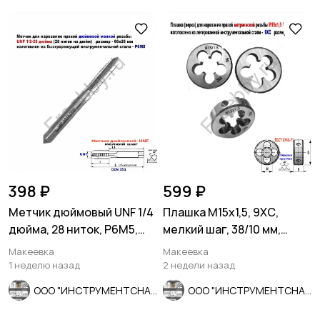
398 ₽
599 ₽
Метчик дюймовый UNF 1/4
Плашка М15х1,5, 9ХС,
дюйма, 28 ниток, Р6М5,
мелкий шаг, 38/10 мм,
мелкий шаг, 66/26 мм.
ГОСТ 7740-71
Макеевка
Макеевка
1 неделю назад
2 недели назад
ООО "ИНСТРУМЕНТСНАБ"
ООО "ИНСТРУМЕНТСНАБ"