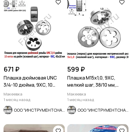
671 ₽
599 ₽
Плашка дюймовая UNC
Плашка М15х1,0, 9ХС,
3/4-10 дюйма, 9ХС, 10
мелкий шаг, 38/10 мм,
ниток на дюйм, 45/18 мм.
ГОСТ 7740-71.
Макеевка
Макеевка
1 месяц назад
1 месяц назад
ООО "ИНСТРУМЕНТСНАБ"
ООО "ИНСТРУМЕНТСНАБ"