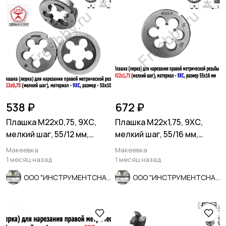
538 ₽
672 ₽
Плашка М22х0,75, 9ХС,
Плашка М22х1,75, 9ХС,
мелкий шаг, 55/12 мм,
мелкий шаг, 55/16 мм,
ГОСТ 7740-71, СССР.
ГОСТ 7740-71
Макеевка
Макеевка
1 месяц назад
1 месяц назад
ООО "ИНСТРУМЕНТСНАБ"
ООО "ИНСТРУМЕНТСНАБ"