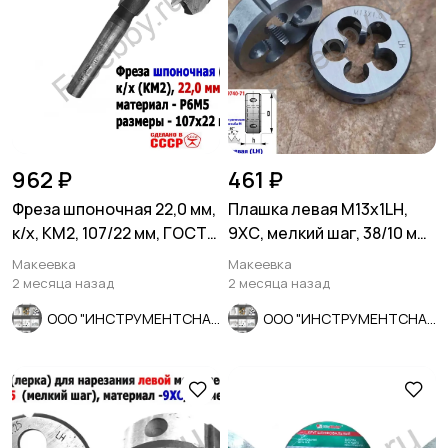
962 ₽
461 ₽
Фреза шпоночная 22,0 мм,
Плашка левая М13х1LH,
к/х, КМ2, 107/22 мм, ГОСТ
9ХС, мелкий шаг, 38/10 мм,
9140-78 ВИЗ, СССР
ГОСТ 7740-71
Макеевка
Макеевка
2 месяца назад
2 месяца назад
ООО "ИНСТРУМЕНТСНАБ"
ООО "ИНСТРУМЕНТСНАБ"