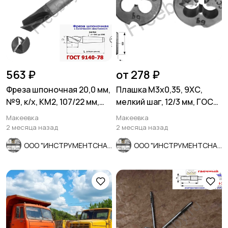
563 ₽
от 278 ₽
Фреза шпоночная 20,0 мм,
Плашка М3х0,35, 9ХС,
№9, к/х, КМ2, 107/22 мм,
мелкий шаг, 12/3 мм, ГОСТ
2235-0055, СССР.
7740-71, сделано в СССР
Макеевка
Макеевка
2 месяца назад
2 месяца назад
ООО "ИНСТРУМЕНТСНАБ"
ООО "ИНСТРУМЕНТСНАБ"