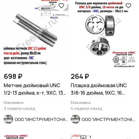
698 ₽
264 ₽
Метчик дюймовый UNC
Плашка дюймовая UNC
1/2-13 дюйма, к-т, 9ХС, 13
3/8-16 дюйма, 9ХС, 16
ниток на дюйм, 90/30
ниток на дюйм, 30/11 мм.
Макеевка
Макеевка
3 недели назад
4 недели назад
ООО "ИНСТРУМЕНТСНАБ"
ООО "ИНСТРУМЕНТСНАБ"