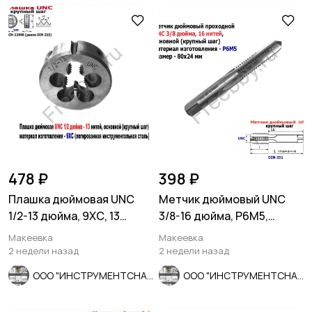
478 ₽
398 ₽
Плашка дюймовая UNC
Метчик дюймовый UNC
1/2-13 дюйма, 9ХС, 13
3/8-16 дюйма, Р6М5,
ниток, 38/14 мм, DIN 223
штучный, 16 ниток 80/24
Макеевка
Макеевка
мм.
2 недели назад
2 недели назад
ООО "ИНСТРУМЕНТСНАБ"
ООО "ИНСТРУМЕНТСНАБ"