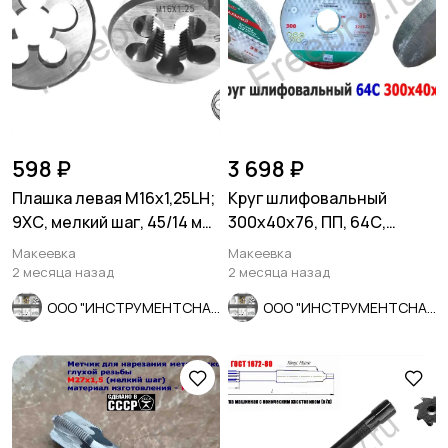
598 ₽
3 698 ₽
Плашка левая М16х1,25LH;
Круг шлифовальный
9ХС, мелкий шаг, 45/14 мм,
300х40х76, ПП, 64С,
ГОСТ 7740-71.
зеленый, 40 СМ1, K-L V, ср
Макеевка
Макеевка
зерно
2 месяца назад
2 месяца назад
ООО "ИНСТРУМЕНТСНАБ"
ООО "ИНСТРУМЕНТСНАБ"