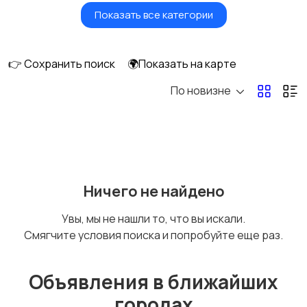
Показать все категории
Окна
Отопление и
вентиляция
👉 Сохранить поиск
🌍Показать на карте
По новизне
Потолки
Ручные инструменты
Сантехника и
Стройматериалы
Ничего не найдено
водоснабжение
Увы, мы не нашли то, что вы искали.
Смягчите условия поиска и попробуйте еще раз.
Электрика
Электроинструмент
ы
Объявления в ближайших
городах