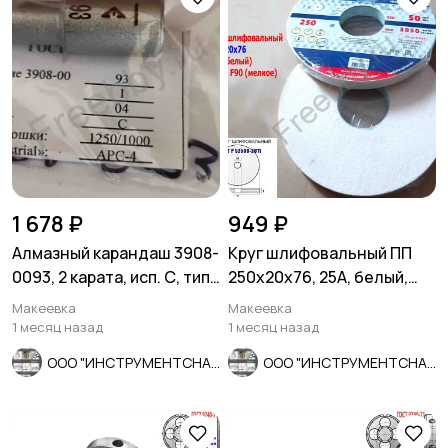
1 678 ₽
949 ₽
Алмазный карандаш 3908-
Круг шлифовальный ПП
0093, 2 карата, исп. С, тип
250х20х76, 25А, белый,
04, зерн 1250/1000.
F90, K-L V, мелкое зерно.
Макеевка
Макеевка
1 месяц назад
1 месяц назад
ООО "ИНСТРУМЕНТСНАБ"
ООО "ИНСТРУМЕНТСНАБ"