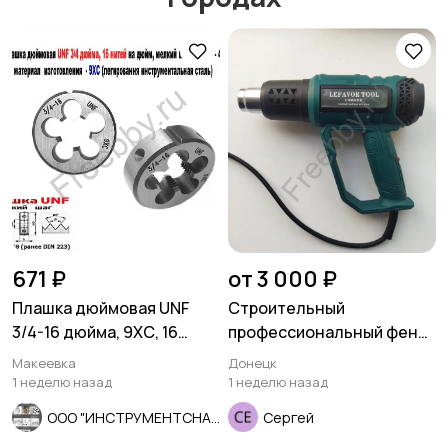
Другое
Расходные
материалы и
оснастка
671 ₽
от 3 000 ₽
Плашка дюймовая UNF
Строительный
3/4-16 дюйма, 9ХС, 16
профессиональный фен
нитей, мелкий шаг, 45/14
2000 Вт.
Макеевка
Донецк
мм
1 неделю назад
1 неделю назад
ООО "ИНСТРУМЕНТСНАБ"
Сергей