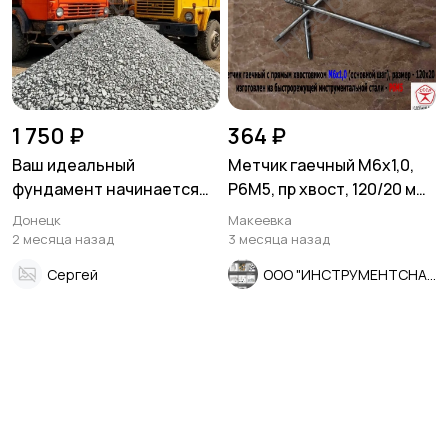
1 750 ₽
364 ₽
Ваш идеальный
Метчик гаечный М6х1,0,
фундамент начинается
Р6М5, пр хвост, 120/20 мм,
здесь! Доломитный
осн шаг, 2640-0053,
Донецк
Макеевка
щебень от
СССР.
2 месяца назад
3 месяца назад
производителя с
Сергей
ООО "ИНСТРУМЕНТСНАБ"
доставкой!