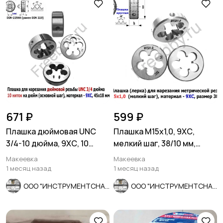
671 ₽
599 ₽
Плашка дюймовая UNC
Плашка М15х1,0, 9ХС,
3/4-10 дюйма, 9ХС, 10
мелкий шаг, 38/10 мм,
ниток на дюйм, 45/18 мм.
ГОСТ 7740-71.
Макеевка
Макеевка
1 месяц назад
1 месяц назад
ООО "ИНСТРУМЕНТСНАБ"
ООО "ИНСТРУМЕНТСНАБ"