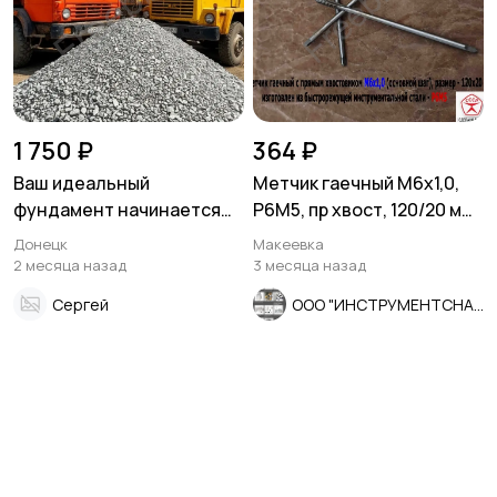
1 750 ₽
364 ₽
Ваш идеальный
Метчик гаечный М6х1,0,
фундамент начинается
Р6М5, пр хвост, 120/20 мм,
здесь! Доломитный
осн шаг, 2640-0053,
Донецк
Макеевка
щебень от
СССР.
2 месяца назад
3 месяца назад
производителя с
Сергей
ООО "ИНСТРУМЕНТСНАБ"
доставкой!