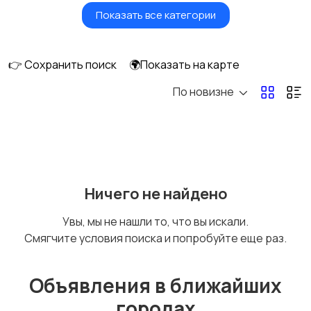
Показать все категории
Окна
Отопление и
вентиляция
👉 Сохранить поиск
🌍Показать на карте
По новизне
Потолки
Ручные инструменты
Сантехника и
Стройматериалы
Ничего не найдено
водоснабжение
Увы, мы не нашли то, что вы искали.
Смягчите условия поиска и попробуйте еще раз.
Электрика
Электроинструмент
ы
Объявления в ближайших
городах