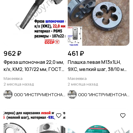
962 ₽
461 ₽
Фреза шпоночная 22,0 мм,
Плашка левая М13х1LH,
к/х, КМ2, 107/22 мм, ГОСТ
9ХС, мелкий шаг, 38/10 мм,
9140-78 ВИЗ, СССР
ГОСТ 7740-71
Макеевка
Макеевка
2 месяца назад
2 месяца назад
ООО "ИНСТРУМЕНТСНАБ"
ООО "ИНСТРУМЕНТСНАБ"