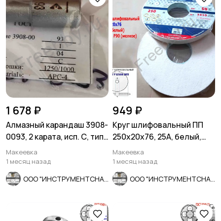
1 678 ₽
949 ₽
Алмазный карандаш 3908-
Круг шлифовальный ПП
0093, 2 карата, исп. С, тип
250х20х76, 25А, белый,
04, зерн 1250/1000.
F90, K-L V, мелкое зерно.
Макеевка
Макеевка
1 месяц назад
1 месяц назад
ООО "ИНСТРУМЕНТСНАБ"
ООО "ИНСТРУМЕНТСНАБ"