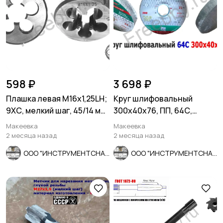
598 ₽
3 698 ₽
Плашка левая М16х1,25LH;
Круг шлифовальный
9ХС, мелкий шаг, 45/14 мм,
300х40х76, ПП, 64С,
ГОСТ 7740-71.
зеленый, 40 СМ1, K-L V, ср
Макеевка
Макеевка
зерно
2 месяца назад
2 месяца назад
ООО "ИНСТРУМЕНТСНАБ"
ООО "ИНСТРУМЕНТСНАБ"