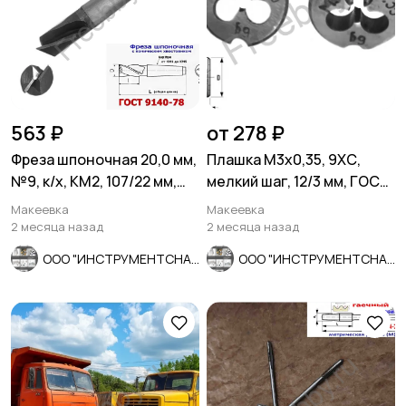
563 ₽
от 278 ₽
Фреза шпоночная 20,0 мм,
Плашка М3х0,35, 9ХС,
№9, к/х, КМ2, 107/22 мм,
мелкий шаг, 12/3 мм, ГОСТ
2235-0055, СССР.
7740-71, сделано в СССР
Макеевка
Макеевка
2 месяца назад
2 месяца назад
ООО "ИНСТРУМЕНТСНАБ"
ООО "ИНСТРУМЕНТСНАБ"