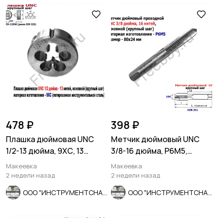
478 ₽
398 ₽
Плашка дюймовая UNC
Метчик дюймовый UNC
1/2-13 дюйма, 9ХС, 13
3/8-16 дюйма, Р6М5,
ниток, 38/14 мм, DIN 223
штучный, 16 ниток 80/24
Макеевка
Макеевка
мм.
2 недели назад
2 недели назад
ООО "ИНСТРУМЕНТСНАБ"
ООО "ИНСТРУМЕНТСНАБ"