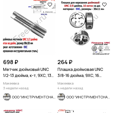
698 ₽
264 ₽
Метчик дюймовый UNC
Плашка дюймовая UNC
1/2-13 дюйма, к-т, 9ХС, 13
3/8-16 дюйма, 9ХС, 16
ниток на дюйм, 90/30
ниток на дюйм, 30/11 мм.
Макеевка
Макеевка
3 недели назад
4 недели назад
ООО "ИНСТРУМЕНТСНАБ"
ООО "ИНСТРУМЕНТСНАБ"