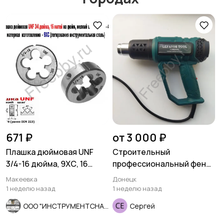
Другое
Расходные
материалы и
оснастка
671 ₽
от 3 000 ₽
Плашка дюймовая UNF
Строительный
3/4-16 дюйма, 9ХС, 16
профессиональный фен
нитей, мелкий шаг, 45/14
2000 Вт.
Макеевка
Донецк
мм
1 неделю назад
1 неделю назад
ООО "ИНСТРУМЕНТСНАБ"
Сергей