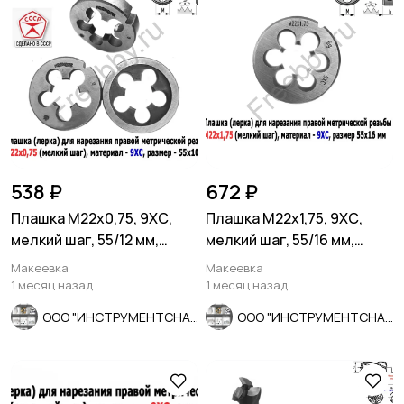
538 ₽
672 ₽
Плашка М22х0,75, 9ХС,
Плашка М22х1,75, 9ХС,
мелкий шаг, 55/12 мм,
мелкий шаг, 55/16 мм,
ГОСТ 7740-71, СССР.
ГОСТ 7740-71
Макеевка
Макеевка
1 месяц назад
1 месяц назад
ООО "ИНСТРУМЕНТСНАБ"
ООО "ИНСТРУМЕНТСНАБ"