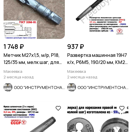
1 748 ₽
937 ₽
Метчик М27х1,5, м/р, Р18,
Развертка машинная 19Н7
125/35 мм, мелк шаг, для
к/х, Р6М5, 190/20 мм, КМ2,
скв и гл резьбы, СССР
Z8, ВИЗ, СССР.
Макеевка
Макеевка
2 месяца назад
2 месяца назад
ООО "ИНСТРУМЕНТСНАБ"
ООО "ИНСТРУМЕНТСНАБ"