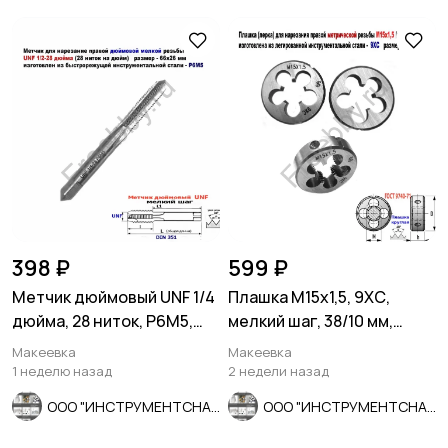
398 ₽
599 ₽
Метчик дюймовый UNF 1/4
Плашка М15х1,5, 9ХС,
дюйма, 28 ниток, Р6М5,
мелкий шаг, 38/10 мм,
мелкий шаг, 66/26 мм.
ГОСТ 7740-71
Макеевка
Макеевка
1 неделю назад
2 недели назад
ООО "ИНСТРУМЕНТСНАБ"
ООО "ИНСТРУМЕНТСНАБ"