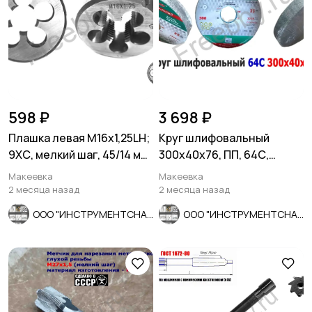
598 ₽
3 698 ₽
Плашка левая М16х1,25LH;
Круг шлифовальный
9ХС, мелкий шаг, 45/14 мм,
300х40х76, ПП, 64С,
ГОСТ 7740-71.
зеленый, 40 СМ1, K-L V, ср
Макеевка
Макеевка
зерно
2 месяца назад
2 месяца назад
ООО "ИНСТРУМЕНТСНАБ"
ООО "ИНСТРУМЕНТСНАБ"