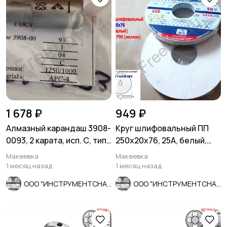
1 678 ₽
949 ₽
Алмазный карандаш 3908-
Круг шлифовальный ПП
0093, 2 карата, исп. С, тип
250х20х76, 25А, белый,
04, зерн 1250/1000.
F90, K-L V, мелкое зерно.
Макеевка
Макеевка
1 месяц назад
1 месяц назад
ООО "ИНСТРУМЕНТСНАБ"
ООО "ИНСТРУМЕНТСНАБ"