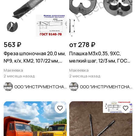
563 ₽
от 278 ₽
Фреза шпоночная 20,0 мм,
Плашка М3х0,35, 9ХС,
№9, к/х, КМ2, 107/22 мм,
мелкий шаг, 12/3 мм, ГОСТ
2235-0055, СССР.
7740-71, сделано в СССР
Макеевка
Макеевка
2 месяца назад
2 месяца назад
ООО "ИНСТРУМЕНТСНАБ"
ООО "ИНСТРУМЕНТСНАБ"