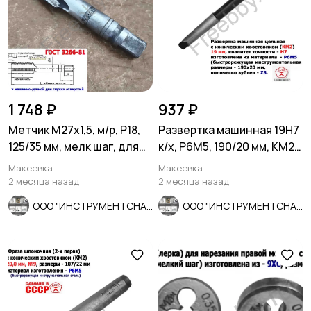
1 748 ₽
937 ₽
Метчик М27х1,5, м/р, Р18,
Развертка машинная 19Н7
125/35 мм, мелк шаг, для
к/х, Р6М5, 190/20 мм, КМ2,
скв и гл резьбы, СССР
Z8, ВИЗ, СССР.
Макеевка
Макеевка
2 месяца назад
2 месяца назад
ООО "ИНСТРУМЕНТСНАБ"
ООО "ИНСТРУМЕНТСНАБ"