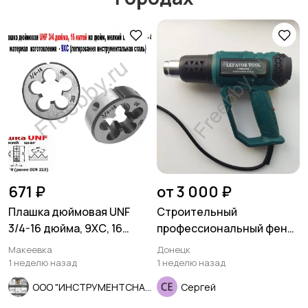
Другое
Расходные
материалы и
оснастка
671 ₽
от 3 000 ₽
Плашка дюймовая UNF
Строительный
3/4-16 дюйма, 9ХС, 16
профессиональный фен
нитей, мелкий шаг, 45/14
2000 Вт.
Макеевка
Донецк
мм
1 неделю назад
1 неделю назад
ООО "ИНСТРУМЕНТСНАБ"
Сергей