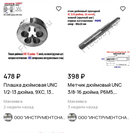
478 ₽
398 ₽
Плашка дюймовая UNC
Метчик дюймовый UNC
1/2-13 дюйма, 9ХС, 13
3/8-16 дюйма, Р6М5,
ниток, 38/14 мм, DIN 223
штучный, 16 ниток 80/24
Макеевка
Макеевка
мм.
2 недели назад
3 недели назад
ООО "ИНСТРУМЕНТСНАБ"
ООО "ИНСТРУМЕНТСНАБ"