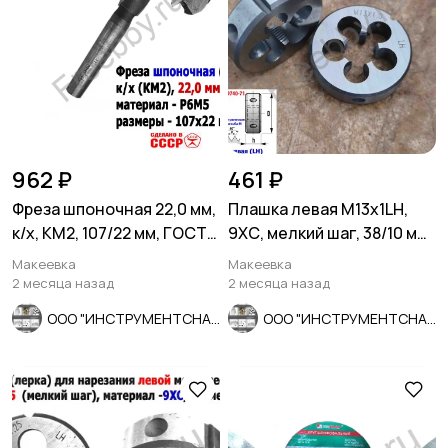
962 ₽
461 ₽
Фреза шпоночная 22,0 мм,
Плашка левая М13х1LH,
к/х, КМ2, 107/22 мм, ГОСТ
9ХС, мелкий шаг, 38/10 мм,
9140-78 ВИЗ, СССР
ГОСТ 7740-71
Макеевка
Макеевка
2 месяца назад
2 месяца назад
ООО "ИНСТРУМЕНТСНАБ"
ООО "ИНСТРУМЕНТСНАБ"