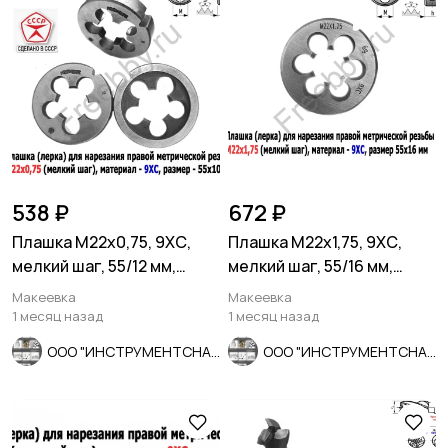
538 ₽
672 ₽
Плашка М22х0,75, 9ХС,
Плашка М22х1,75, 9ХС,
мелкий шаг, 55/12 мм,
мелкий шаг, 55/16 мм,
ГОСТ 7740-71, СССР.
ГОСТ 7740-71
Макеевка
Макеевка
1 месяц назад
1 месяц назад
ООО "ИНСТРУМЕНТСНАБ"
ООО "ИНСТРУМЕНТСНАБ"