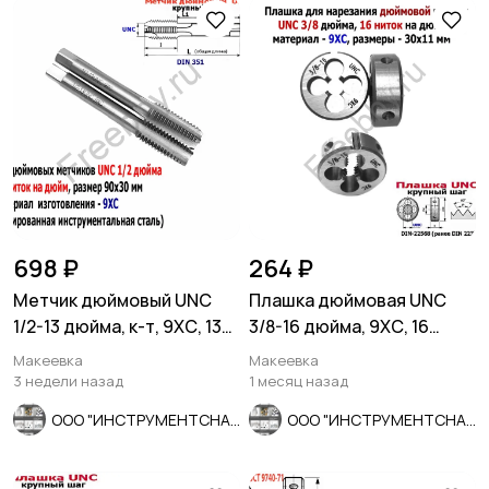
698 ₽
264 ₽
Метчик дюймовый UNC
Плашка дюймовая UNC
1/2-13 дюйма, к-т, 9ХС, 13
3/8-16 дюйма, 9ХС, 16
ниток на дюйм, 90/30
ниток на дюйм, 30/11 мм.
Макеевка
Макеевка
3 недели назад
1 месяц назад
ООО "ИНСТРУМЕНТСНАБ"
ООО "ИНСТРУМЕНТСНАБ"