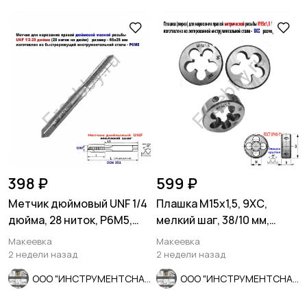
398 ₽
599 ₽
Метчик дюймовый UNF 1/4
Плашка М15х1,5, 9ХС,
дюйма, 28 ниток, Р6М5,
мелкий шаг, 38/10 мм,
мелкий шаг, 66/26 мм.
ГОСТ 7740-71
Макеевка
Макеевка
2 недели назад
2 недели назад
ООО "ИНСТРУМЕНТСНАБ"
ООО "ИНСТРУМЕНТСНАБ"