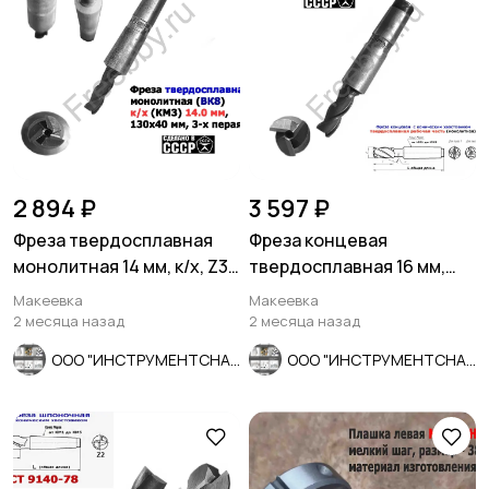
2 894 ₽
3 597 ₽
Фреза твердосплавная
Фреза концевая
монолитная 14 мм, к/х, Z3,
твердосплавная 16 мм,
ВК8, 130/40 мм, СССР.
монолит, ВК8, к/х, КМ3, Z3
Макеевка
Макеевка
СССР.
2 месяца назад
2 месяца назад
ООО "ИНСТРУМЕНТСНАБ"
ООО "ИНСТРУМЕНТСНАБ"