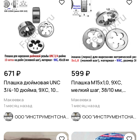
671 ₽
599 ₽
Плашка дюймовая UNC
Плашка М15х1,0, 9ХС,
3/4-10 дюйма, 9ХС, 10
мелкий шаг, 38/10 мм,
ниток на дюйм, 45/18 мм.
ГОСТ 7740-71.
Макеевка
Макеевка
1 месяц назад
1 месяц назад
ООО "ИНСТРУМЕНТСНАБ"
ООО "ИНСТРУМЕНТСНАБ"