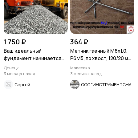
1 750 ₽
364 ₽
Ваш идеальный
Метчик гаечный М6х1,0,
фундамент начинается
Р6М5, пр хвост, 120/20 мм,
здесь! Доломитный
осн шаг, 2640-0053,
Донецк
Макеевка
щебень от
СССР.
3 месяца назад
3 месяца назад
производителя с
Сергей
ООО "ИНСТРУМЕНТСНАБ"
доставкой!