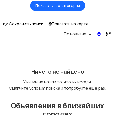
Показать все категории
Окна
Отопление и
вентиляция
👉 Сохранить поиск
🌍Показать на карте
По новизне
Потолки
Ручные инструменты
Сантехника и
Стройматериалы
Ничего не найдено
водоснабжение
Увы, мы не нашли то, что вы искали.
Смягчите условия поиска и попробуйте еще раз.
Электрика
Электроинструмент
ы
Объявления в ближайших
городах