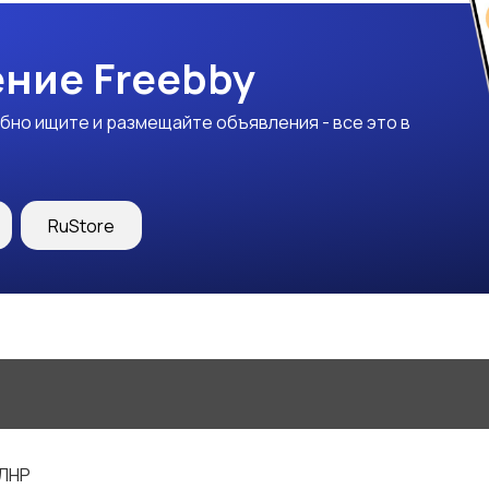
ние Freebby
бно ищите и размещайте объявления - все это в
RuStore
 ЛНР