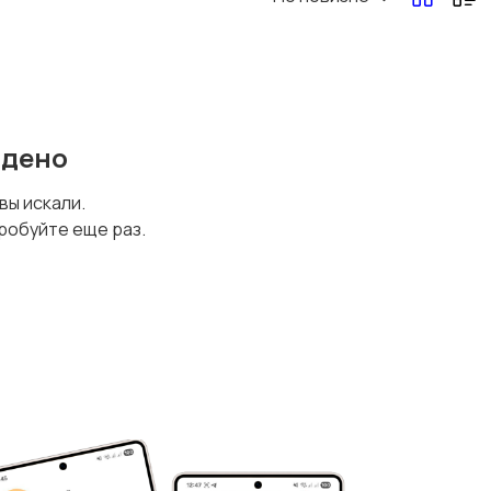
йдено
 вы искали.
робуйте еще раз.