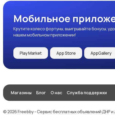
Мобильное приложе
Крутите колесо фортуны, выигрывайте бонусы, удо
нашем мобильном приложении!
Play Market
App Store
AppGallery
Магазины
Блог
О нас
Служба поддержки
© 2026 Freebby - Сервис бесплатных объявлений ДНР и