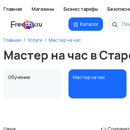
Главная
Магазины
Бизнес тарифы
Безопасн
Каталог
Главная
Услуги
Мастер на час
Мастер на час в Ста
Обучение
Мастер на час
Деловые услуги
Уборка и клининг
Цена
👉 Сохранит