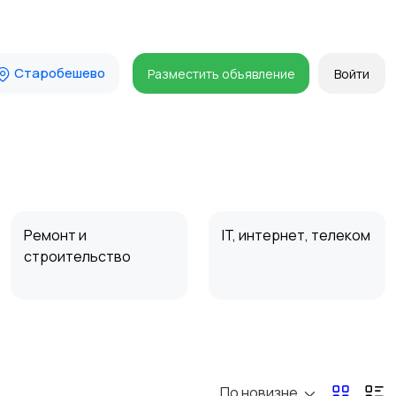
Старобешево
Разместить объявление
Войти
Ремонт и
IT, интернет, телеком
строительство
Организация
Фото- и видеосъемка
праздников
По новизне