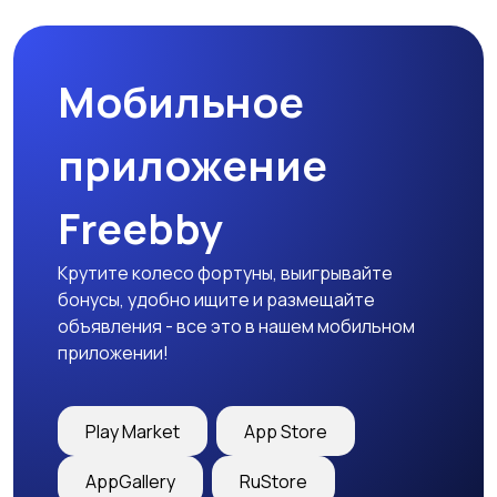
праздников
Мобильное
Изготовление на
Продукты питания и
заказ
доставка еды
приложение
Freebby
Уход за животными
Другое
Крутите колесо фортуны, выигрывайте
бонусы, удобно ищите и размещайте
объявления - все это в нашем мобильном
приложении!
Play Market
App Store
AppGallery
RuStore