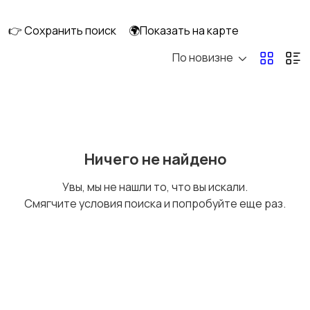
перевозки
👉 Сохранить поиск
🌍Показать на карте
По новизне
Ремонт и
IT, интернет, телеком
строительство
Деловые услуги
Уборка и клининг
Ничего не найдено
Увы, мы не нашли то, что вы искали.
Смягчите условия поиска и попробуйте еще раз.
Автоуслуги
Ремонт техники
Организация
Фото- и видеосъемка