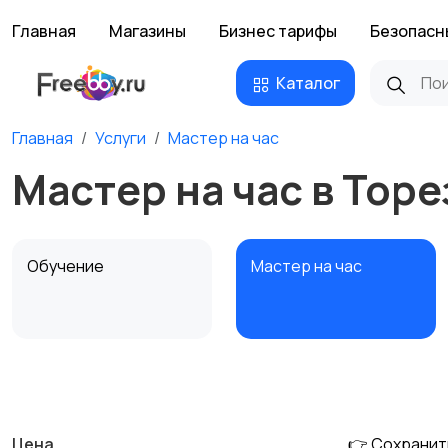
Главная
Магазины
Бизнес тарифы
Безопасн
Каталог
Главная
Услуги
Мастер на час
Мастер на час в Торе
Обучение
Мастер на час
Деловые услуги
Уборка и клининг
Цена
👉 Сохранит