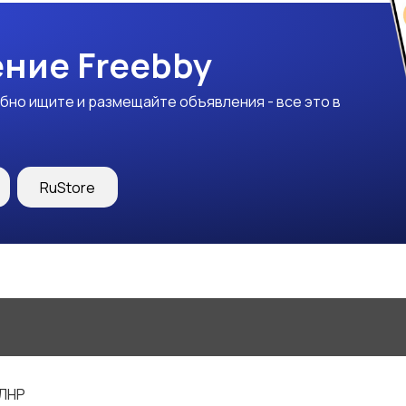
ние Freebby
бно ищите и размещайте объявления - все это в
RuStore
 ЛНР