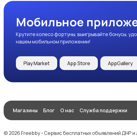
Мобильное приложе
Крутите колесо фортуны, выигрывайте бонусы, удо
нашем мобильном приложении!
Play Market
App Store
AppGallery
Магазины
Блог
О нас
Служба поддержки
© 2026 Freebby - Сервис бесплатных объявлений ДНР и