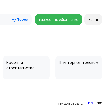
Торез
Разместить объявление
Войти
Ремонт и
IT, интернет, телеком
строительство
Организация
Фото- и видеосъемка
праздников
По новизне