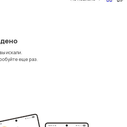
йдено
 вы искали.
робуйте еще раз.