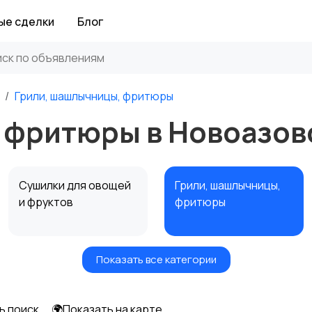
ые сделки
Блог
Грили, шашлычницы, фритюры
 фритюры в Новоазов
Сушилки для овощей
Грили, шашлычницы,
и фруктов
фритюры
Показать все категории
Мультиварки и
Кухонные весы
скороварки
ь поиск
🌍Показать на карте