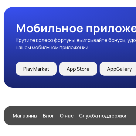
Мобильное приложе
Крутите колесо фортуны, выигрывайте бонусы, удо
нашем мобильном приложении!
Play Market
App Store
AppGallery
Магазины
Блог
О нас
Служба поддержки