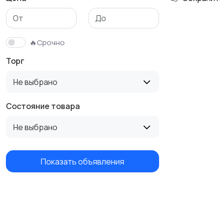
Бутербродницы,
Кухонные комбайны,
сэндвичницы,
блендеры и миксеры
🔥Срочно
тостеры
Торг
Не выбрано
Состояние товара
Не выбрано
Показать объявления