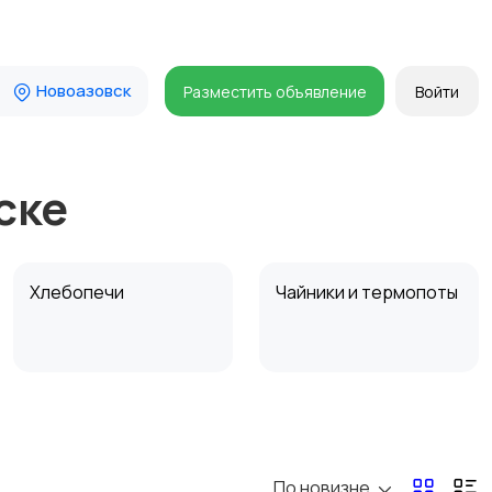
Новоазовск
Разместить объявление
Войти
ске
Хлебопечи
Чайники и термопоты
Микроволновые печи
Кофеварки и
кофемолки
По новизне