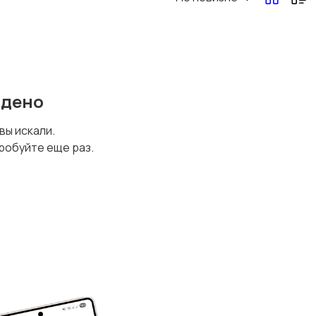
йдено
 вы искали.
робуйте еще раз.