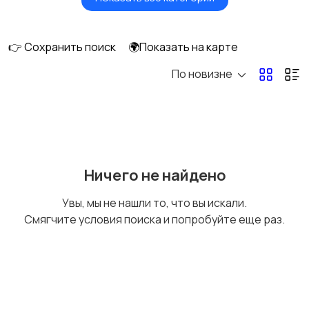
Фены и стайлеры
Напольные весы
👉 Сохранить поиск
🌍Показать на карте
По новизне
Машинки для стрижки
Бритвы и эпиляторы
и триммеры
Ничего не найдено
Увы, мы не нашли то, что вы искали.
Смягчите условия поиска и попробуйте еще раз.