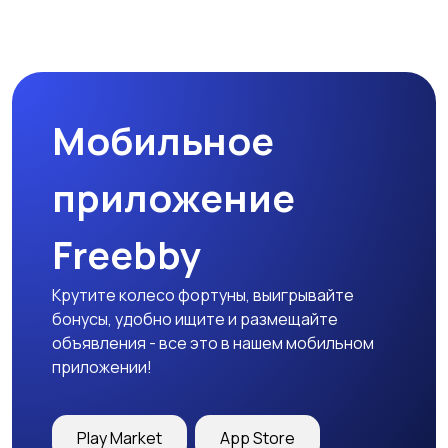
Товары для учебы
Прочие детские
товары
Мобильное
Детская одежда
Детская обувь
приложение
Freebby
Детский транспорт
Крутите колесо фортуны, выигрывайте
бонусы, удобно ищите и размещайте
объявления - все это в нашем мобильном
приложении!
Play Market
App Store