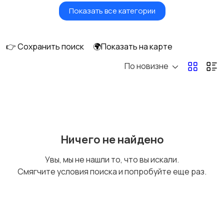
Показать все категории
Игрушки и игры
Детские коляски
👉 Сохранить поиск
🌍Показать на карте
По новизне
Кормление и питание
Купание
Детская мебель
Подгузники и горшки
Ничего не найдено
Увы, мы не нашли то, что вы искали.
Смягчите условия поиска и попробуйте еще раз.
Радио- и видеоняни
Товары для мам