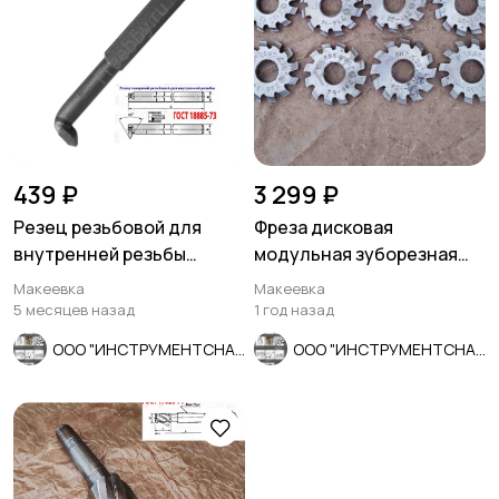
439 ₽
3 299 ₽
Резец резьбовой для
Фреза дисковая
внутренней резьбы
модульная зуборезная
16х16х170, Т5К10, 2662-
М0,8; Р6М5, 20°, Z12, к-т 8
Макеевка
Макеевка
0005,.
шт
5 месяцев назад
1 год назад
ООО "ИНСТРУМЕНТСНАБ"
ООО "ИНСТРУМЕНТСНАБ"