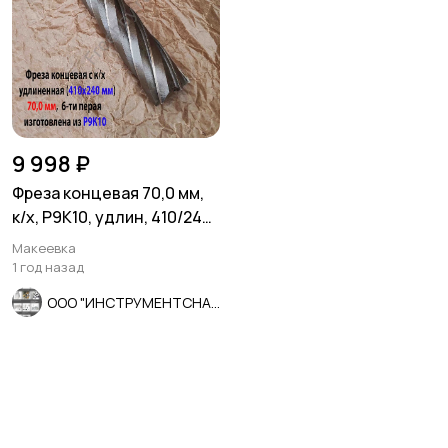
9 998 ₽
Фреза концевая 70,0 мм,
к/х, Р9К10, удлин, 410/240
мм, Z6, КМ5, СССР.
Макеевка
1 год назад
ООО "ИНСТРУМЕНТСНАБ"