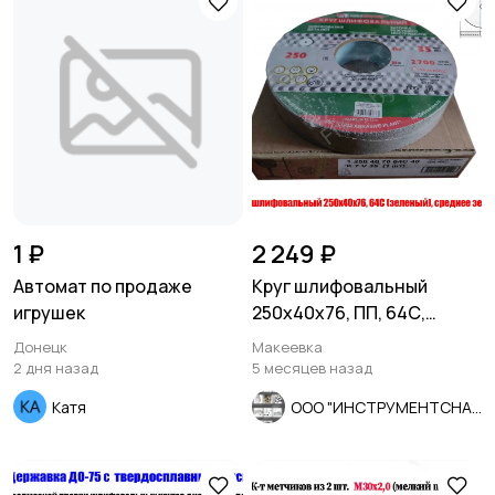
1 ₽
2 249 ₽
Автомат по продаже
Круг шлифовальный
игрушек
250х40х76, ПП, 64С,
зеленый, K7 V35, среднее
Донецк
Макеевка
зерно.
2 дня назад
5 месяцев назад
Катя
ООО "ИНСТРУМЕНТСНАБ"