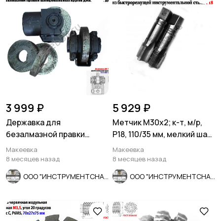
3 999 ₽
5 929 ₽
Державка для
Метчик М30х2; к-т, м/р,
безалмазной правки
Р18, 110/35 мм, мелкий шаг,
шлифовальных кругов
шлиф, в/зав, СССР
Макеевка
Макеевка
ДО-75 с кругом.
8 месяцев назад
8 месяцев назад
ООО "ИНСТРУМЕНТСНАБ"
ООО "ИНСТРУМЕНТСНАБ"