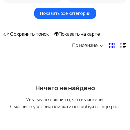
Показать все категории
Видеонаблюдение
Объективы
👉 Сохранить поиск
🌍Показать на карте
По новизне
Фотовспышки
Аксессуары
Штативы и
Студийное
Ничего не найдено
стабилизаторы
оборудование
Увы, мы не нашли то, что вы искали.
Смягчите условия поиска и попробуйте еще раз.
Цифровые
Компактные
фоторамки
фотопринтеры