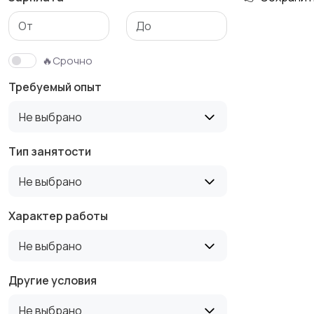
Медицина
Начало карьеры
🔥Срочно
Требуемый опыт
Производство
Рестораны и
Не выбрано
общепит
Тип занятости
Не выбрано
Туризм и гостиницы
Управление
недвижимостью
Характер работы
Не выбрано
Другие условия
Не выбрано