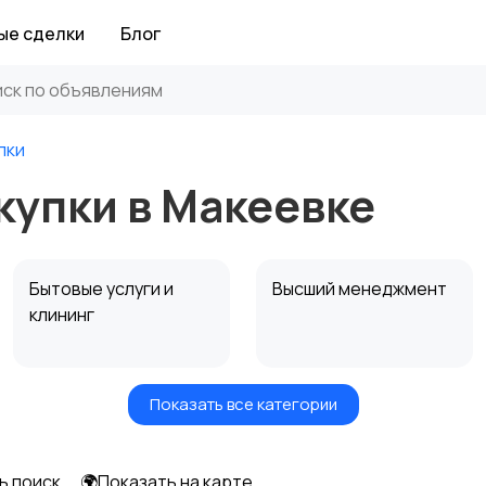
ые сделки
Блог
пки
купки в Макеевке
Бытовые услуги и
Высший менеджмент
клининг
Показать все категории
Информационные
Искусство и
технологии
развлечения
ь поиск
🌍Показать на карте