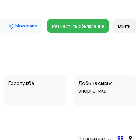
Макеевка
Разместить объявление
Войти
Госслужба
Добыча сырья,
энергетика
Магазины
Маркетинг и реклама
По новизне