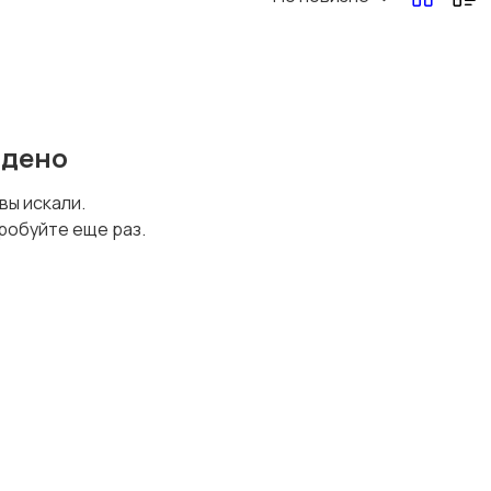
Перевозки, склад,
Продажи
закупки
йдено
Страхование
Строительство и
 вы искали.
ремонт
робуйте еще раз.
Юриспруденция
Удаленная работа