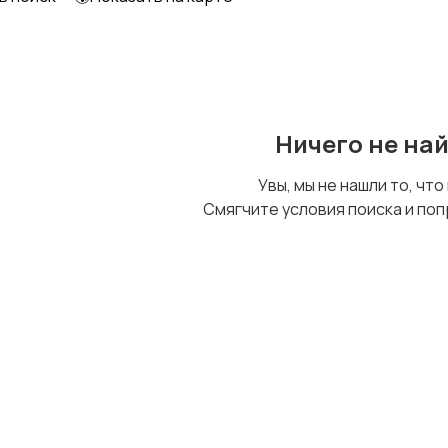
Образование и наука
Офисный персонал
Ничего не на
Сельское хозяйство
Спорт и красота
Увы, мы не нашли то, что
Смягчите условия поиска и поп
Управление
Финансы
персоналом