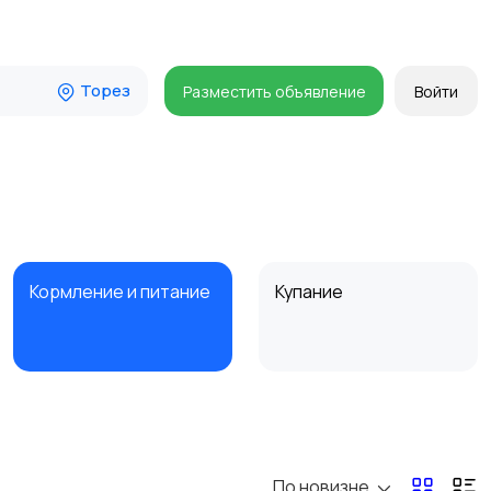
Торез
Разместить объявление
Войти
Кормление и питание
Купание
Товары для учебы
Прочие детские
товары
По новизне