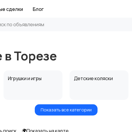
ые сделки
Блог
 в Торезе
Игрушки и игры
Детские коляски
Показать все категории
Радио- и видеоняни
Товары для мам
ь поиск
🌍Показать на карте