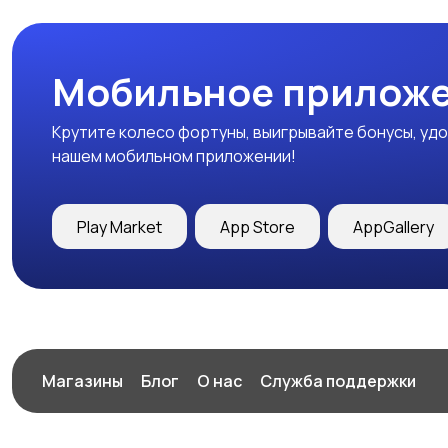
Мобильное приложе
Крутите колесо фортуны, выигрывайте бонусы, удо
нашем мобильном приложении!
Play Market
App Store
AppGallery
Магазины
Блог
О нас
Служба поддержки