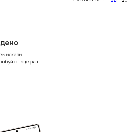
йдено
 вы искали.
робуйте еще раз.