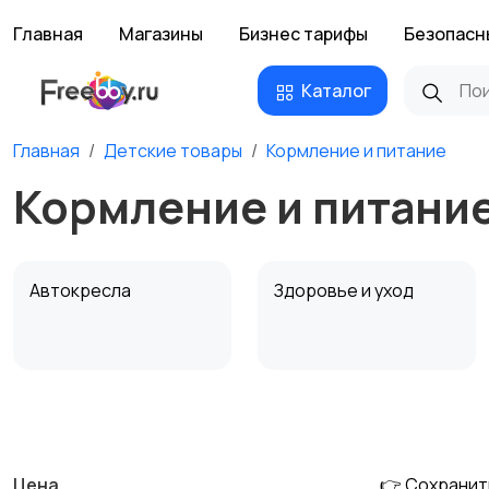
Главная
Магазины
Бизнес тарифы
Безопасн
Каталог
Главная
Детские товары
Кормление и питание
Кормление и питание
Автокресла
Здоровье и уход
Детская мебель
Подгузники и горшки
Цена
👉 Сохранит