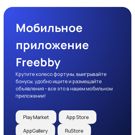
товары
Мобильное
Детская одежда
Детская обувь
приложение
Freebby
Детский транспорт
Крутите колесо фортуны, выигрывайте
бонусы, удобно ищите и размещайте
объявления - все это в нашем мобильном
приложении!
Play Market
App Store
AppGallery
RuStore