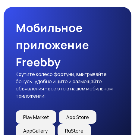
товары
Мобильное
Детская одежда
Детская обувь
приложение
Freebby
Детский транспорт
Крутите колесо фортуны, выигрывайте
бонусы, удобно ищите и размещайте
объявления - все это в нашем мобильном
приложении!
Play Market
App Store
AppGallery
RuStore