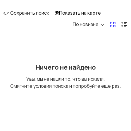
👉 Сохранить поиск
🌍Показать на карте
По новизне
Кормление и питание
Купание
Детская мебель
Подгузники и горшки
Ничего не найдено
Увы, мы не нашли то, что вы искали.
Смягчите условия поиска и попробуйте еще раз.
Радио- и видеоняни
Товары для мам
Товары для учебы
Прочие детские