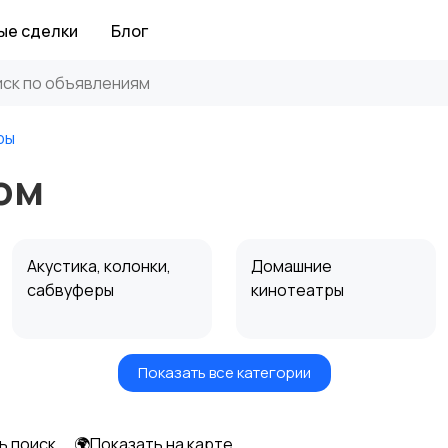
ые сделки
Блог
ры
ом
Акустика, колонки,
Домашние
сабвуферы
кинотеатры
Показать все категории
Спутниковое и
Аудиоусилители и
цифровое ТВ
ресиверы
ь поиск
🌍Показать на карте