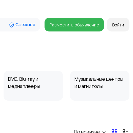
Снежное
Разместить объявление
Войти
DVD, Blu-ray и
Музыкальные центры
медиаплееры
и магнитолы
Наушники
Микрофоны
По новизне