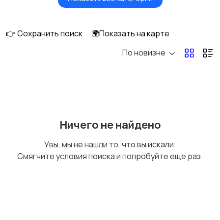
Акустика, колонки,
Домашние
сабвуферы
кинотеатры
👉 Сохранить поиск
🌍Показать на карте
По новизне
DVD, Blu-ray и
Музыкальные центры
медиаплееры
и магнитолы
MP3-плееры и
Электронные книги
Ничего не найдено
портативное аудио
Увы, мы не нашли то, что вы искали.
Смягчите условия поиска и попробуйте еще раз.
Спутниковое и
Аудиоусилители и
цифровое ТВ
ресиверы