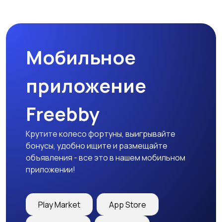
Наушники
Микрофоны
Мобильное
Аксессуары
приложение
Freebby
Крутите колесо фортуны, выигрывайте
бонусы, удобно ищите и размещайте
объявления - все это в нашем мобильном
приложении!
Play Market
App Store