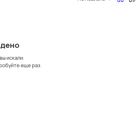
Перевозки, склад,
Продажи
закупки
йдено
Страхование
Строительство и
 вы искали.
ремонт
робуйте еще раз.
Юриспруденция
Удаленная работа