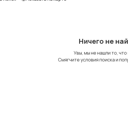
Образование и наука
Офисный персонал
Ничего не на
Сельское хозяйство
Спорт и красота
Увы, мы не нашли то, что
Смягчите условия поиска и поп
Управление
Финансы
персоналом