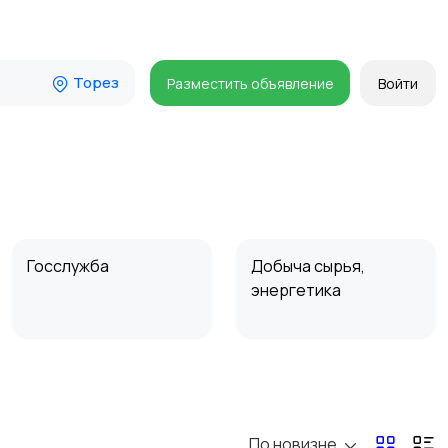
Торез
Разместить объявление
Войти
Госслужба
Добыча сырья,
энергетика
Магазины
Маркетинг и реклама
По новизне