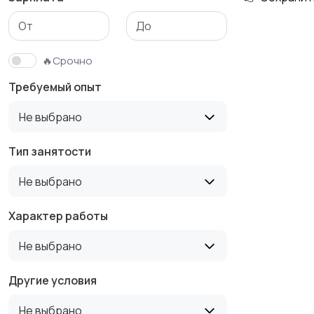
Медицина
Начало карьеры
🔥Срочно
Требуемый опыт
Производство
Рестораны и
Не выбрано
общепит
Тип занятости
Не выбрано
Туризм и гостиницы
Управление
недвижимостью
Характер работы
Не выбрано
Другие условия
Не выбрано