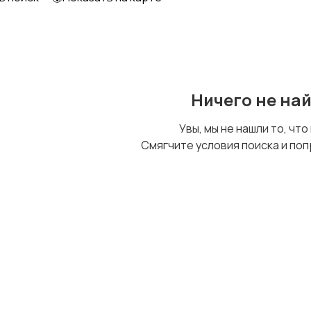
Образование и наука
Офисный персонал
Ничего не на
Сельское хозяйство
Спорт и красота
Увы, мы не нашли то, что
Смягчите условия поиска и поп
Управление
Финансы
персоналом