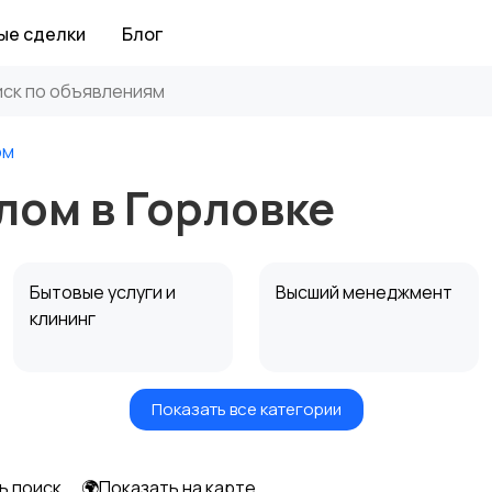
ые сделки
Блог
ом
лом в Горловке
Бытовые услуги и
Высший менеджмент
клининг
Показать все категории
Информационные
Искусство и
технологии
развлечения
ь поиск
🌍Показать на карте