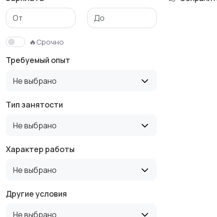
Медицина
Начало карьеры
🔥Срочно
Требуемый опыт
Производство
Рестораны и
Не выбрано
общепит
Тип занятости
Не выбрано
Туризм и гостиницы
Управление
недвижимостью
Характер работы
Не выбрано
Другие условия
Не выбрано