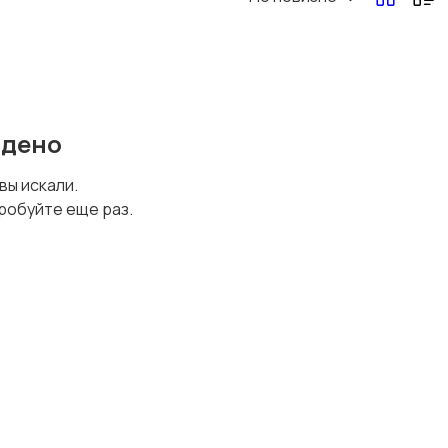
Перевозки, склад,
Продажи
закупки
йдено
Страхование
Строительство и
 вы искали.
ремонт
робуйте еще раз.
Юриспруденция
Удаленная работа