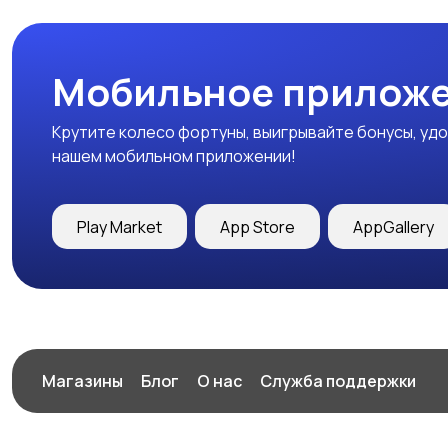
Мобильное приложе
Крутите колесо фортуны, выигрывайте бонусы, удо
нашем мобильном приложении!
Play Market
App Store
AppGallery
Магазины
Блог
О нас
Служба поддержки