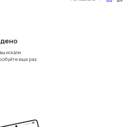
йдено
 вы искали.
робуйте еще раз.