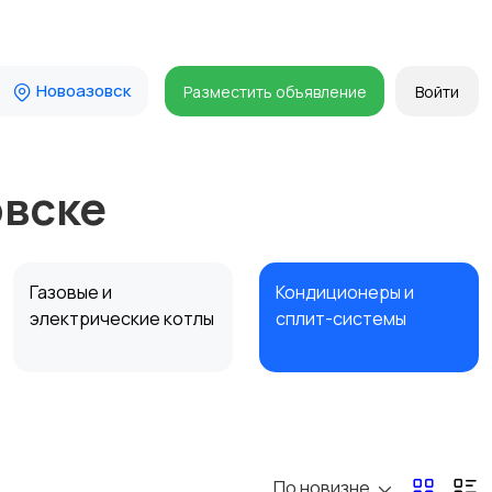
Новоазовск
Разместить объявление
Войти
овске
Газовые и
Кондиционеры и
электрические котлы
сплит-системы
По новизне