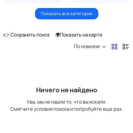
Показать все категории
Вентиляторы
Обогреватели
👉 Сохранить поиск
🌍Показать на карте
По новизне
Газовые и
Кондиционеры и
электрические котлы
сплит-системы
Водонагреватели
Ничего не найдено
Увы, мы не нашли то, что вы искали.
Смягчите условия поиска и попробуйте еще раз.