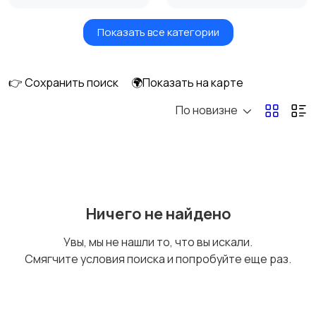
Показать все категории
Вентиляторы
Обогреватели
👉 Сохранить поиск
🌍Показать на карте
По новизне
Газовые и
Кондиционеры и
электрические котлы
сплит-системы
Водонагреватели
Ничего не найдено
Увы, мы не нашли то, что вы искали.
Смягчите условия поиска и попробуйте еще раз.