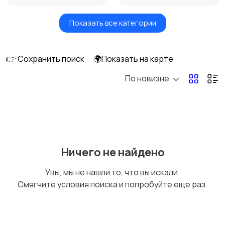
Показать все категории
Вентиляторы
Обогреватели
👉 Сохранить поиск
🌍Показать на карте
По новизне
Газовые и
Кондиционеры и
электрические котлы
сплит-системы
Водонагреватели
Ничего не найдено
Увы, мы не нашли то, что вы искали.
Смягчите условия поиска и попробуйте еще раз.