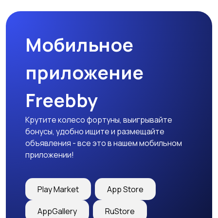
товары
Мобильное
Детская одежда
Детская обувь
приложение
Freebby
Детский транспорт
Крутите колесо фортуны, выигрывайте
бонусы, удобно ищите и размещайте
объявления - все это в нашем мобильном
приложении!
Play Market
App Store
AppGallery
RuStore