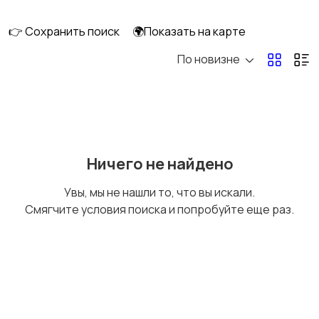
👉 Сохранить поиск
🌍Показать на карте
По новизне
Кормление и питание
Купание
Детская мебель
Подгузники и горшки
Ничего не найдено
Увы, мы не нашли то, что вы искали.
Смягчите условия поиска и попробуйте еще раз.
Радио- и видеоняни
Товары для мам
Товары для учебы
Прочие детские