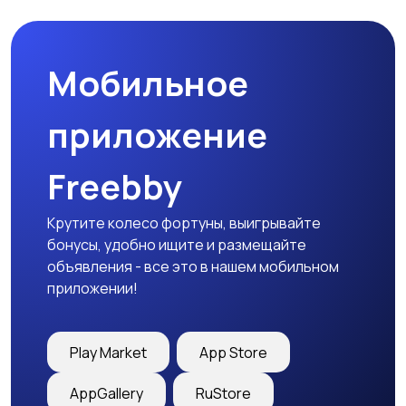
товары
Мобильное
Детская одежда
Детская обувь
приложение
Freebby
Детский транспорт
Крутите колесо фортуны, выигрывайте
бонусы, удобно ищите и размещайте
объявления - все это в нашем мобильном
приложении!
Play Market
App Store
AppGallery
RuStore