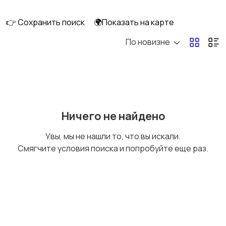
👉 Сохранить поиск
🌍Показать на карте
По новизне
Кормление и питание
Купание
Детская мебель
Подгузники и горшки
Ничего не найдено
Увы, мы не нашли то, что вы искали.
Смягчите условия поиска и попробуйте еще раз.
Радио- и видеоняни
Товары для мам
Товары для учебы
Прочие детские