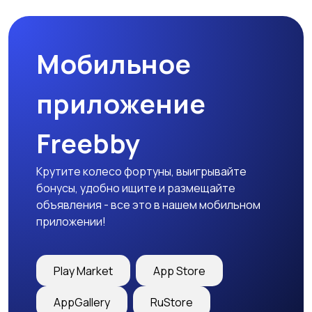
товары
Мобильное
Детская одежда
Детская обувь
приложение
Freebby
Детский транспорт
Крутите колесо фортуны, выигрывайте
бонусы, удобно ищите и размещайте
объявления - все это в нашем мобильном
приложении!
Play Market
App Store
AppGallery
RuStore