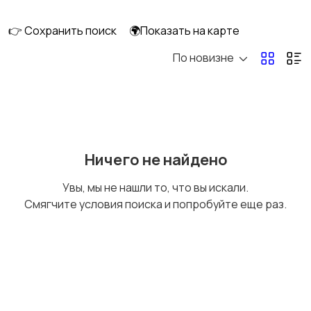
👉 Сохранить поиск
🌍Показать на карте
По новизне
Кормление и питание
Купание
Детская мебель
Подгузники и горшки
Ничего не найдено
Увы, мы не нашли то, что вы искали.
Смягчите условия поиска и попробуйте еще раз.
Радио- и видеоняни
Товары для мам
Товары для учебы
Прочие детские