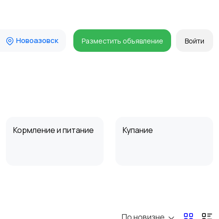
Новоазовск
Разместить объявление
Войти
Кормление и питание
Купание
Товары для учебы
Прочие детские
товары
По новизне