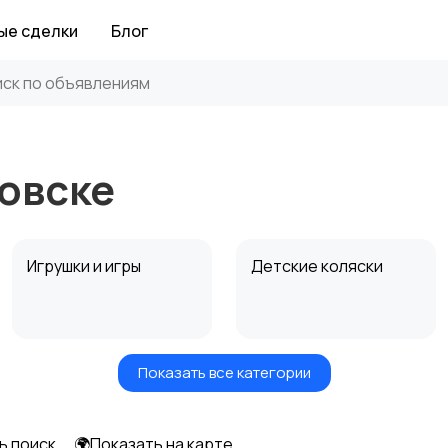
ые сделки
Блог
зовске
Игрушки и игры
Детские коляски
Показать все категории
Радио- и видеоняни
Товары для мам
ь поиск
🌍Показать на карте