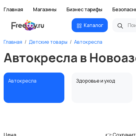
Главная
Магазины
Бизнес тарифы
Безопасн
Каталог
Главная
Детские товары
Автокресла
Автокресла в Новоа
Автокресла
Здоровье и уход
Детская мебель
Подгузники и горшки
Цена
👉 Сохранит