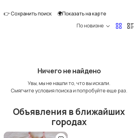
👉 Сохранить поиск
🌍Показать на карте
По новизне
Кормление и питание
Купание
Детская мебель
Подгузники и горшки
Ничего не найдено
Увы, мы не нашли то, что вы искали.
Смягчите условия поиска и попробуйте еще раз.
Радио- и видеоняни
Товары для мам
Объявления в ближайших
городах
Товары для учебы
Прочие детские