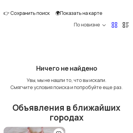
👉 Сохранить поиск
🌍Показать на карте
По новизне
Кормление и питание
Купание
Детская мебель
Подгузники и горшки
Ничего не найдено
Увы, мы не нашли то, что вы искали.
Смягчите условия поиска и попробуйте еще раз.
Радио- и видеоняни
Товары для мам
Объявления в ближайших
городах
Товары для учебы
Прочие детские