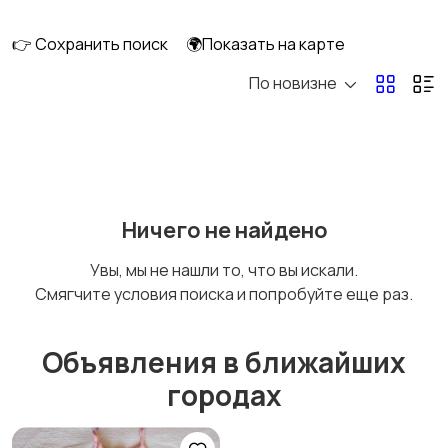
👉 Сохранить поиск
🌍Показать на карте
По новизне
Кормление и питание
Купание
Детская мебель
Подгузники и горшки
Ничего не найдено
Увы, мы не нашли то, что вы искали.
Смягчите условия поиска и попробуйте еще раз.
Радио- и видеоняни
Товары для мам
Объявления в ближайших
городах
Товары для учебы
Прочие детские