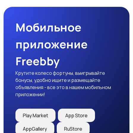
Мобильное
Столы и стулья
Текстиль и ковры
приложение
Freebby
Шкафы и комоды
Другое
Крутите колесо фортуны, выигрывайте
бонусы, удобно ищите и размещайте
объявления - все это в нашем мобильном
приложении!
Play Market
App Store
AppGallery
RuStore