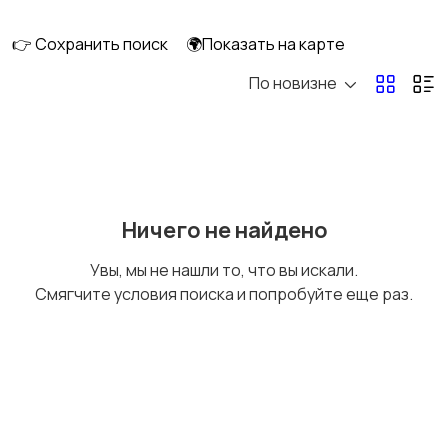
👉 Сохранить поиск
🌍Показать на карте
По новизне
Освещение
Оформление
интерьера
Охрана и
Подставки и тумбы
Ничего не найдено
сигнализации
Увы, мы не нашли то, что вы искали.
Смягчите условия поиска и попробуйте еще раз.
Посуда
Растения и семена
Сад и огород
Садовая мебель