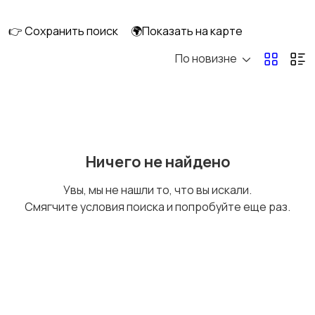
👉 Сохранить поиск
🌍Показать на карте
По новизне
Освещение
Оформление
интерьера
Охрана и
Подставки и тумбы
Ничего не найдено
сигнализации
Увы, мы не нашли то, что вы искали.
Смягчите условия поиска и попробуйте еще раз.
Посуда
Растения и семена
Сад и огород
Садовая мебель