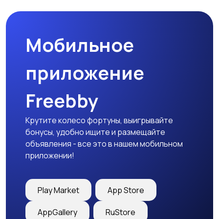
Мобильное
Столы и стулья
Текстиль и ковры
приложение
Freebby
Шкафы и комоды
Другое
Крутите колесо фортуны, выигрывайте
бонусы, удобно ищите и размещайте
объявления - все это в нашем мобильном
приложении!
Play Market
App Store
AppGallery
RuStore