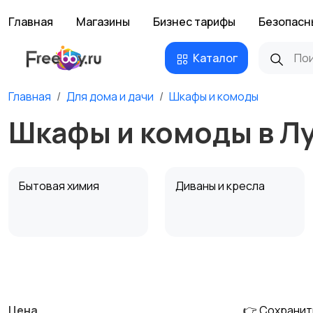
Главная
Магазины
Бизнес тарифы
Безопасн
Каталог
Главная
Для дома и дачи
Шкафы и комоды
Шкафы и комоды в Л
Бытовая химия
Диваны и кресла
Охрана и
Подставки и тумбы
сигнализации
Цена
👉 Сохранит