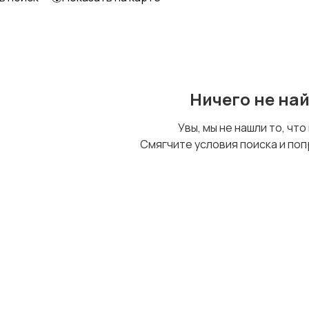
Шкафы и комоды
Другое
Ничего не на
Увы, мы не нашли то, что
Смягчите условия поиска и поп