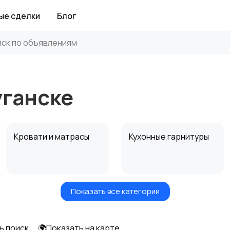
ые сделки
Блог
уганске
Кровати и матрасы
Кухонные гарнитуры
Показать все категории
Посуда
Растения и семена
ь поиск
🌍Показать на карте