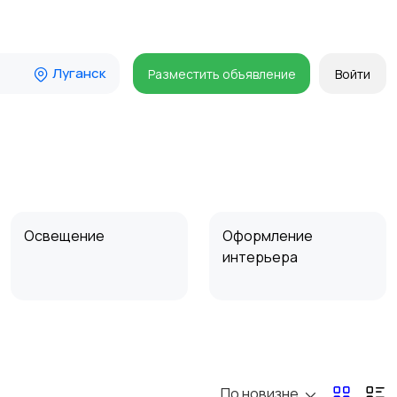
Луганск
Разместить объявление
Войти
Освещение
Оформление
интерьера
Сад и огород
Садовая мебель
По новизне