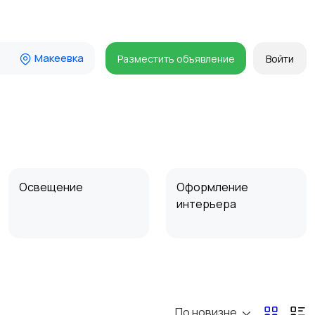
Макеевка
Разместить объявление
Войти
Освещение
Оформление
интерьера
Сад и огород
Садовая мебель
По новизне