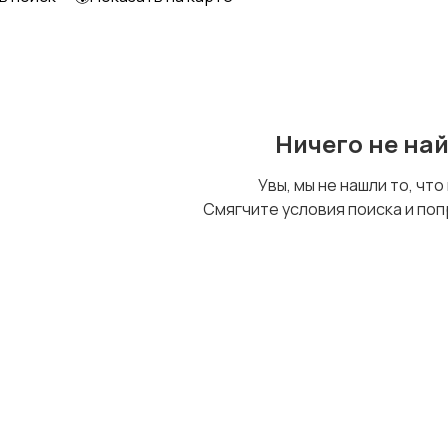
Шкафы и комоды
Другое
2
Ничего не на
Увы, мы не нашли то, что
Смягчите условия поиска и поп