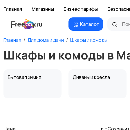
Главная
Магазины
Бизнес тарифы
Безопасн
Каталог
Главная
Для дома и дачи
Шкафы и комоды
Шкафы и комоды в М
Бытовая химия
Диваны и кресла
Охрана и
Подставки и тумбы
сигнализации
Цена
👉 Сохранит