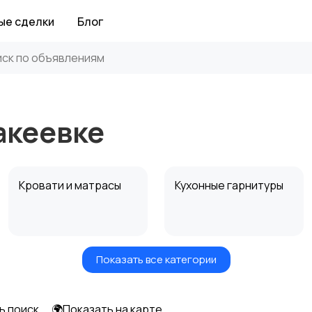
ые сделки
Блог
акеевке
Кровати и матрасы
Кухонные гарнитуры
Показать все категории
Посуда
Растения и семена
ь поиск
🌍Показать на карте