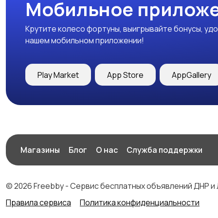
Мобильное приложе
Крутите колесо фортуны, выигрывайте бонусы, удо
нашем мобильном приложении!
Play Market
App Store
AppGallery
Магазины
Блог
О нас
Служба поддержки
© 2026 Freebby - Сервис бесплатных объявлений ДНР и
Правила сервиса
Политика конфиденциальности