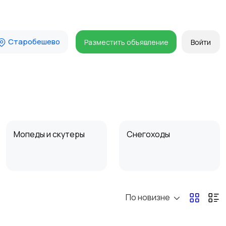
Старобешево
Разместить объявление
Войти
Мопеды и скутеры
Снегоходы
По новизне