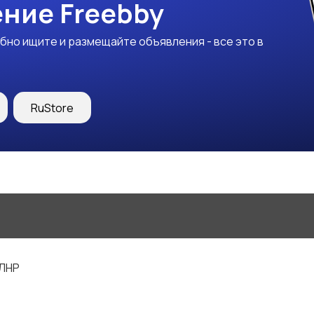
ние Freebby
бно ищите и размещайте объявления - все это в
RuStore
 ЛНР