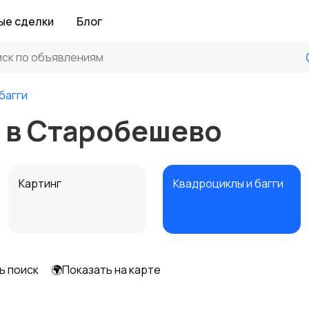
ые сделки
Блог
багги
и в Старобешево
Картинг
Квадроциклы и багги
ь поиск
🌍Показать на карте